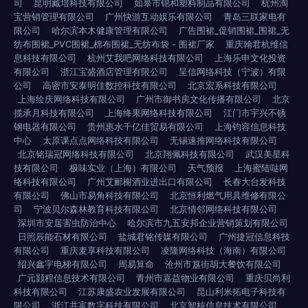
司
昆明臧培科技有限公司
如皋市锦和塑料制品有限公司
杭州淘
宝营销管理有限公司
广州快游互动娱乐有限公司
青岛三联家电有
限公司
哈尔滨本木健康管理有限公司
广告围裙_促销围裙_围裙_无
纺布围裙_PVC围裙_棉布围裙_无纺布袋 - 围裙厂家
重庆翰君杭维信
息科技有限公司
杭州艾我吧网络科技有限公司
上海乐申文化投资
有限公司
浙江宝盛酒店管理有限公司
呈信网络科技（宁波）有限
公司
高密市安泰明佳数控科技有限公司
北京宏系科技有限公司
上海绘庆网络科技有限公司
广州市御书房文化传播有限公司
北京
揽承月科技有限公司
上海绛果网络科技有限公司
江门市宇兴不锈
钢电器有限公司
贵州惠水千亿佳贸易有限公司
上海钧容信息科技
中心
太原课点点网络科技有限公司
无锡速推网络科技有限公司
北京铭瑞冠网络科技有限公司
北京翔佩科技有限公司
武汉美星科
技有限公司
极味实业（上海）有限公司
天气预报
上海蜜陆哒网
络科技有限公司
广州艾郦榭酒业进出口有限公司
长春大台发科技
有限公司
佛山市易角科技有限公司
北京恒利燃气用具维修有限公
司
宁波贝尔森林教育科技有限公司
北京情邻网络科技有限公司
深圳市安居害虫防治中心
哈尔滨市九五安邦企业营销策划有限公司
日照辰能石材有限公司
盐城君铭传媒有限公司
广州捷冠信息科技
有限公司
重庆麦享科技有限公司
凌隆网络科技（海南）有限公司
绍兴鑫宇电梯有限公司
周易算命
沧州市簋街胡大餐饮有限公司
广元颢程信息技术有限公司
青州市嘉益物业有限公司
重庆贝尚利
科技有限公司
江苏康盛农业发展有限公司
昆山利米拓电子科技有
限公司
浙江共富数字科技有限公司
北京智核信息技术有限公司